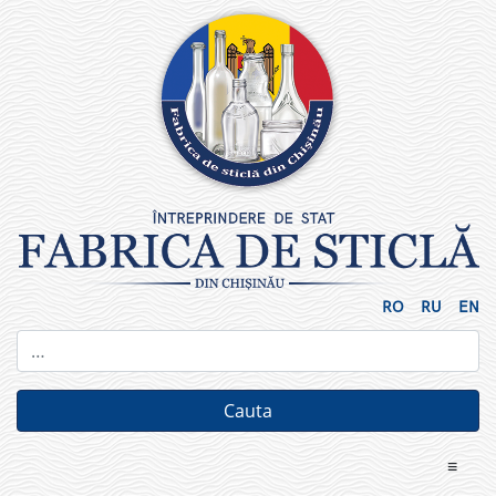
Skip
to
content
RO
RU
EN
≡