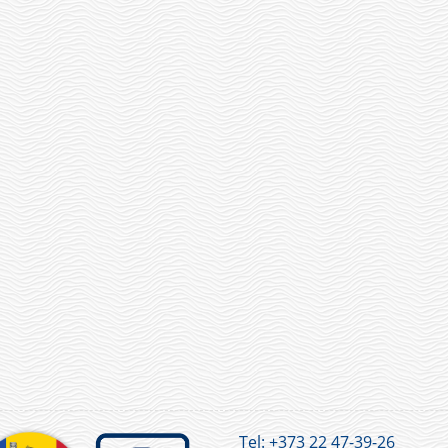
Tel:
+373 22 47-39-26