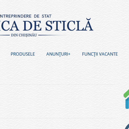
PRODUSELE
ANUNȚURI
FUNCȚII VACANTE