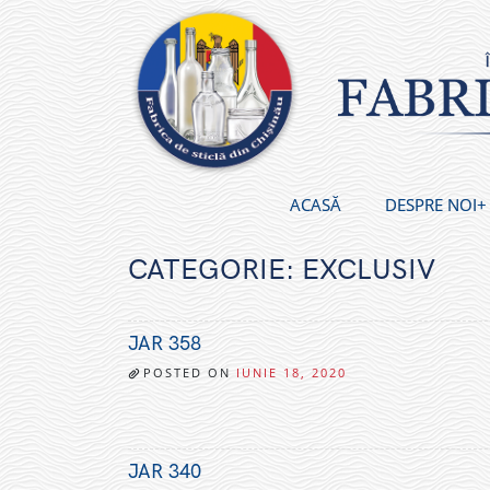
Skip
to
content
ACASĂ
DESPRE NOI
CATEGORIE:
EXCLUSIV
JAR 358
POSTED ON
IUNIE 18, 2020
JAR 340