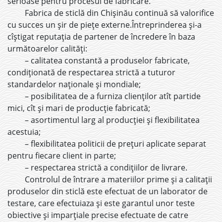
serioase pentru procesul de fabricare.
Fabrica de sticlă din Chişinău continuă să valorifice
cu succes un şir de pieţe externe.Întreprinderea şi-a
cîştigat reputaţia de partener de încredere în baza
următoarelor calităţi:
– calitatea constantă a produselor fabricate,
condiţionată de respectarea strictă a tuturor
standardelor naţionale şi mondiale;
– posibilitatea de a furniza clienţilor atît partide
mici, cît şi mari de producţie fabricată;
– asortimentul larg al producţiei şi flexibilitatea
acestuia;
– flexibilitatea politicii de preţuri aplicate separat
pentru fiecare client in parte;
– respectarea strictă a condiţiilor de livrare.
Controlul de întrare a materiilor prime și a calitații
produselor din sticlă este efectuat de un laborator de
testare, care efectuiaza și este garantul unor teste
obiective și imparțiale precise efectuate de catre