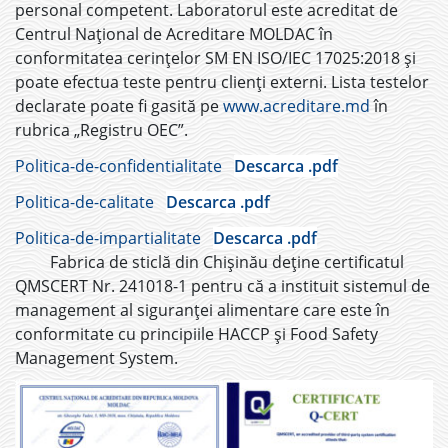
personal competent. Laboratorul este acreditat de
Centrul Național de Acreditare MOLDAC în
conformitatea cerințelor SM EN ISO/IEC 17025:2018 și
poate efectua teste pentru clienți externi. Lista testelor
declarate poate fi gasită pe
www.acreditare.md
în
rubrica „Registru OEC”.
Politica-de-confidentialitate
Descarca .pdf
Politica-de-calitate
Descarca .pdf
Politica-de-impartialitate
Descarca .pdf
Fabrica de sticlă din Chişinău deține certificatul
QMSCERT Nr. 241018-1 pentru că a instituit sistemul de
management al siguranței alimentare care este în
conformitate cu principiile HACCP și Food Safety
Management System.