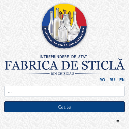
Skip
to
content
RO
RU
EN
≡