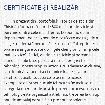
CERTIFICATE ȘI REALIZĂRI
În prezent din „portofoliul” Fabricii de sticlă din
Chişinău fac parte în jur de 300 de feluri de sticle şi
borcane dintre cele mai diferite. Dispunînd de un
departament de designeri de o calificare inalta şi de o
secţie modernă “mecanică de turnare”, întreprinderea
poate să asigure toate dorinţele clienţilor, chiar şi cele
mai „exotice”. Astfel, de rînd cu sticlele şi borcanele
standard, fabricate pe scară mare, designerii şi
tehnologii noştri propun articole cu adevărat exclusive,
care îmbină caracteristici tehnice înalte şi valori
estetice deosebite, ceea ce le permite acestor
exemplare de producţie ale fabricii să fie incluse în
categoria operelor de artă. În prezent procesul nostru
tehnologic este organizat astfel, încît trecerea la un tip
nou de ambalaj de sticlă nu prezintă probleme