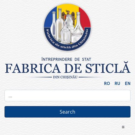
Skip
to
content
RO
RU
EN
≡