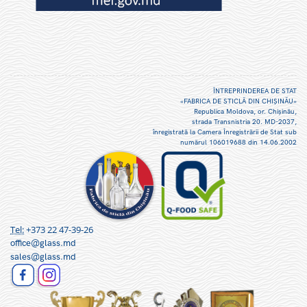
ÎNTREPRINDEREA DE STAT
«FABRICA DE STICLĂ DIN CHIŞINĂU»
Republica Moldova, or. Chişinău,
strada Transnistria 20. MD-2037,
înregistrată la Camera Înregistrării de Stat sub
numărul 106019688 din 14.06.2002
Tel:
+373 22 47-39-26
office@glass.md
sales@glass.md