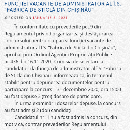
FUNCȚIEI VACANTE DE ADMINISTRATOR AL Î.S.
“FABRICA DE STICLĂ DIN CHIȘINĂU”
POSTED ON
IANUARIE 5, 2021
În conformitate cu prevederile pct.9 din
Regulamentul privind organizarea și desfășurarea
concursului pentru ocuparea funcției vacante de
administrator al Î.S. “Fabrica de Sticlă din Chișinău”,
aprobat prin Ordinul Agenției Proprietății Publice
nr.436 din 16.11.2020, Comisia de selectare a
candidaturii la funcția de administrator al Î.S. ”Fabrica
de Sticlă din Chișinău” informează că, în termenul
stabilit pentru depunerea documentelor pentru
participare la concurs – 31 decembrie 2020, ora 15:00 –
au fost depuse 3 (trei) dosare de participare.
În urma examinării dosarelor depuse, la concurs
au fost admiși 2 (doi) candidați.
Candidatul nr. 1 nu a fost admis la concurs, din
motiv că, contrar prevederilor Regulamentului