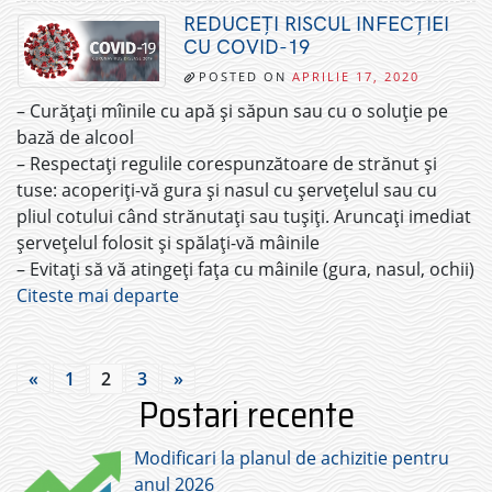
REDUCEȚI RISCUL INFECȚIEI
CU COVID-19
POSTED ON
APRILIE 17, 2020
– Curățați mîinile cu apă și săpun sau cu o soluție pe
bază de alcool
– Respectați regulile corespunzătoare de strănut și
tuse: acoperiți-vă gura și nasul cu șervețelul sau cu
pliul cotului când strănutați sau tușiți. Aruncați imediat
șervețelul folosit și spălați-vă mâinile
– Evitați să vă atingeți fața cu mâinile (gura, nasul, ochii)
Citeste mai departe
«
1
2
3
»
Postari recente
Modificari la planul de achizitie pentru
anul 2026