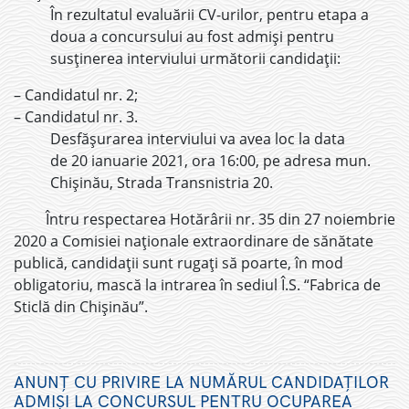
În rezultatul evaluării CV-urilor, pentru etapa a
doua a concursului au fost admiși pentru
susținerea interviului următorii candidații:
– Candidatul nr. 2;
– Candidatul nr. 3.
Desfășurarea interviului va avea loc la data
de 20 ianuarie 2021, ora 16:00, pe adresa mun.
Chișinău, Strada Transnistria 20.
Întru respectarea Hotărârii nr. 35 din 27 noiembrie
2020 a Comisiei naționale extraordinare de sănătate
publică, candidații sunt rugați să poarte, în mod
obligatoriu, mască la intrarea în sediul Î.S. “Fabrica de
Sticlă din Chișinău”.
ANUNȚ CU PRIVIRE LA NUMĂRUL CANDIDAȚILOR
ADMIȘI LA CONCURSUL PENTRU OCUPAREA