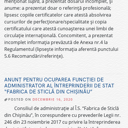
menționat
supra
, a prezentat dosarul incomplet, și
anume: a prezentat doar o referință profesională;
lipsesc copiile certificatelor care atestă absolvirea
cursurilor de perfecționare/specialitate și copia
certificatului care atestă cunoașterea unei limbi de
circulație internațională. Concomitent, a prezentat
incomplet informația prevăzută de Anexa nr.4 la
Regulamentul (lipsește informația aferentă punctului
5.6 Recomandări/referințe).
ANUNȚ PENTRU OCUPAREA FUNCȚIEI DE
ADMINISTRATOR AL ÎNTREPRINDERII DE STAT
“FABRICA DE STICLĂ DIN CHIȘINĂU”
POSTED ON
DECEMBRIE 16, 2020
Consiliul de administrație al Î.S. “Fabrica de Sticlă
din Chișinău”, în corespundere cu prevederile Legii nr.
246 din 23 noiembrie 2017 cu privire la întreprinderea