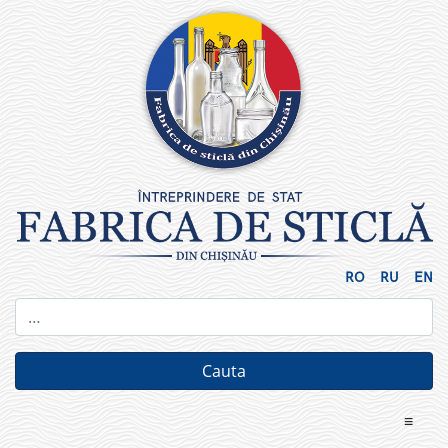
Skip
to
content
RO
RU
EN
≡