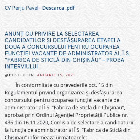
CV Perju Pavel
Descarca .pdf
ANUNȚ CU PRIVIRE LA SELECTAREA
CANDIDAȚILOR ȘI DESFĂȘURAREA ETAPEI A
DOUA A CONCURSULUI PENTRU OCUPAREA
FUNCȚIEI VACANTE DE ADMINISTRATOR AL Î.S.
“FABRICA DE STICLĂ DIN CHIȘINĂU” – PROBA
INTERVIULUI
POSTED ON
IANUARIE 15, 2021
În conformitate cu prevederile pct. 15 din
Regulamentul privind organizarea și desfășurarea
concursului pentru ocuparea funcției vacante de
administrator al Î.S. “Fabrica de Sticlă din Chișinău”,
aprobat prin Ordinul Agenției Proprietății Publice nr.
436 din 16.11.2020, Comisia de selectare a candidaturii
la funcția de administrator al Î.S. ”Fabrica de Sticlă din
Chișinău” informează următoarele: