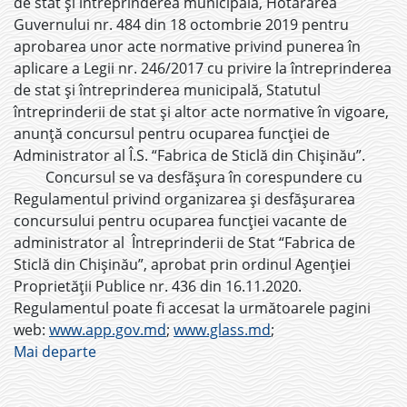
de stat și întreprinderea municipală, Hotărârea
Guvernului nr. 484 din 18 octombrie 2019 pentru
aprobarea unor acte normative privind punerea în
aplicare a Legii nr. 246/2017 cu privire la întreprinderea
de stat și întreprinderea municipală, Statutul
întreprinderii de stat și altor acte normative în vigoare,
anunță concursul pentru ocuparea funcției de
Administrator al Î.S. “Fabrica de Sticlă din Chișinău”.
Concursul se va desfășura în corespundere cu
Regulamentul privind organizarea și desfășurarea
concursului pentru ocuparea funcției vacante de
administrator al Întreprinderii de Stat “Fabrica de
Sticlă din Chișinău”, aprobat prin ordinul Agenției
Proprietății Publice nr. 436 din 16.11.2020.
Regulamentul poate fi accesat la următoarele pagini
web:
www.app.gov.md
;
www.glass.md
;
Mai departe