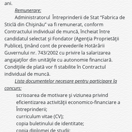
ani.
Remunerare:
Administratorul Întreprinderii de Stat “Fabrica de
Sticlă din Chișinău” va fi remunerat, conform
Contractului individual de muncă, încheiat între
candidatul selectat și Fondator (Agenția Proprietății
Publice), ținând cont de prevederile Hotărârii
Guvernului nr. 743/2002 cu privire la salarizarea
angajaților din unitățile cu autonomie financiară.
Condițiile de plată vor fi stabilite în Contractul
individual de muncă.
Lista documentelor necesare pentru participare la
concurs:
scrisoarea de motivare și viziunea privind
eficientizarea activității economico-financiare a
Întreprinderii;
curriculum vitae (CV);
copia buletinului de identitate;
copia diplomei de studii;