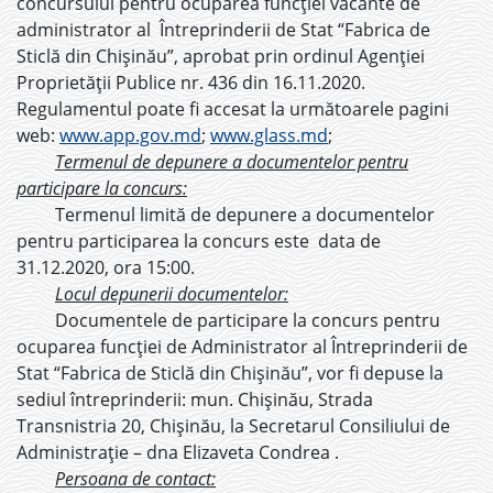
concursului pentru ocuparea funcției vacante de
administrator al Întreprinderii de Stat “Fabrica de
Sticlă din Chișinău”, aprobat prin ordinul Agenției
Proprietății Publice nr. 436 din 16.11.2020.
Regulamentul poate fi accesat la următoarele pagini
web:
www.app.gov.md
;
www.glass.md
;
Termenul de depunere a documentelor pentru
participare la concurs:
Termenul limită de depunere a documentelor
pentru participarea la concurs este data de
31.12.2020, ora 15:00.
Locul depunerii documentelor:
Documentele de participare la concurs pentru
ocuparea funcției de Administrator al Întreprinderii de
Stat “Fabrica de Sticlă din Chișinău”, vor fi depuse la
sediul întreprinderii: mun. Chișinău, Strada
Transnistria 20, Chișinău, la Secretarul Consiliului de
Administrație – dna Elizaveta Condrea .
Persoana de contact: