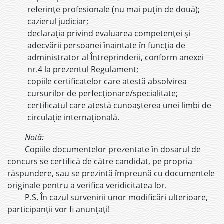
referințe profesionale (nu mai puțin de două);
cazierul judiciar;
declarația privind evaluarea competenței și
adecvării persoanei înaintate în funcția de
administrator al Întreprinderii, conform anexei
nr.4 la prezentul Regulament;
copiile certificatelor care atestă absolvirea
cursurilor de perfecționare/specialitate;
certificatul care atestă cunoașterea unei limbi de
circulație internațională.
Notă:
Copiile documentelor prezentate în dosarul de
concurs se certifică de către candidat, pe propria
răspundere, sau se prezintă împreună cu documentele
originale pentru a verifica veridicitatea lor.
P.S. În cazul survenirii unor modificări ulterioare,
participanții vor fi anunțați!