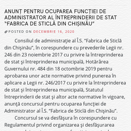
ANUNȚ PENTRU OCUPAREA FUNCȚIEI DE
ADMINISTRATOR AL ÎNTREPRINDERII DE STAT
“FABRICA DE STICLĂ DIN CHIȘINĂU”
POSTED ON
DECEMBRIE 16, 2020
Consiliul de administrație al Î.S. “Fabrica de Sticlă
din Chișinău”, în corespundere cu prevederile Legii nr.
246 din 23 noiembrie 2017 cu privire la întreprinderea
de stat și întreprinderea municipală, Hotărârea
Guvernului nr. 484 din 18 octombrie 2019 pentru
aprobarea unor acte normative privind punerea în
aplicare a Legii nr. 246/2017 cu privire la întreprinderea
de stat și întreprinderea municipală, Statutul
întreprinderii de stat și altor acte normative în vigoare,
anunță concursul pentru ocuparea funcției de
Administrator al Î.S. “Fabrica de Sticlă din Chișinău”.
Concursul se va desfășura în corespundere cu
Regulamentul privind organizarea și desfășurarea