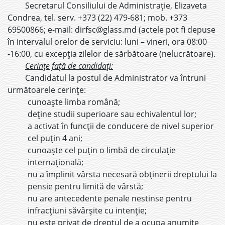
Secretarul Consiliului de Administrație, Elizaveta
Condrea, tel. serv. +373 (22) 479-681; mob. +373
69500866; e-mail: dirfsc@glass.md (actele pot fi depuse
în intervalul orelor de serviciu: luni – vineri, ora 08:00
-16:00, cu excepția zilelor de sărbătoare (nelucrătoare).
Cerințe față de candidați:
Candidatul la postul de Administrator va întruni
următoarele cerințe:
cunoaște limba română;
deține studii superioare sau echivalentul lor;
a activat în funcții de conducere de nivel superior
cel puțin 4 ani;
cunoaște cel puțin o limbă de circulație
internațională;
nu a împlinit vârsta necesară obținerii dreptului la
pensie pentru limită de vârstă;
nu are antecedente penale nestinse pentru
infracțiuni săvârșite cu intenție;
nu este privat de dreptul de a ocupa anumite