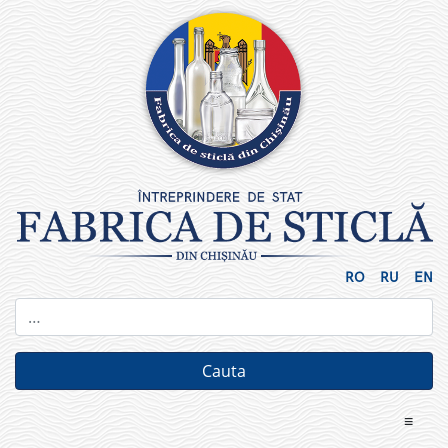
Skip
to
content
RO
RU
EN
≡