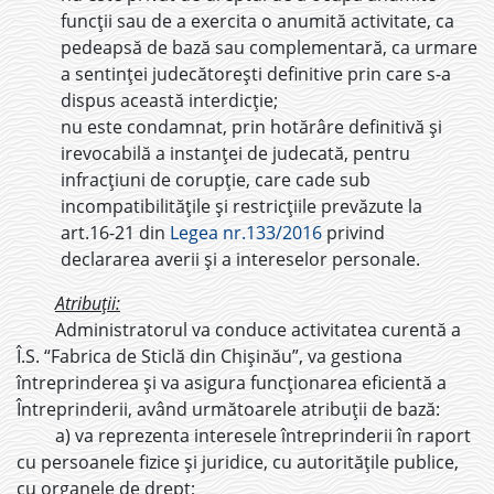
funcții sau de a exercita o anumită activitate, ca
pedeapsă de bază sau complementară, ca urmare
a sentinței judecătorești definitive prin care s-a
dispus această interdicție;
nu este condamnat, prin hotărâre definitivă și
irevocabilă a instanței de judecată, pentru
infracțiuni de corupție, care cade sub
incompatibilitățile și restricțiile prevăzute la
art.16-21 din
Legea nr.133/2016
privind
declararea averii și a intereselor personale.
Atribuții:
Administratorul va conduce activitatea curentă a
Î.S. “Fabrica de Sticlă din Chișinău”, va gestiona
întreprinderea și va asigura funcționarea eficientă a
Întreprinderii, având următoarele atribuții de bază:
a) va reprezenta interesele întreprinderii în raport
cu persoanele fizice și juridice, cu autoritățile publice,
cu organele de drept;