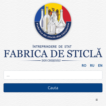
Skip
to
content
RO
RU
EN
≡