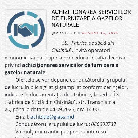
ACHIZIȚIONAREA SERVICIILOR
DE FURNIZARE A GAZELOR
NATURALE
POSTED ON
AUGUST 15, 2025
Î.S.
„
Fabrica de sticlă din
Chișinău
”, invită operatorii
economici să participe la procedura licitația dechisa
privind
achiziționarea serviciilor de furnizare a
gazelor naturale
.
Ofertele se vor depune conducătorului grupului
de lucru în plic sigilat și ștampilat conform cerințelor,
indicate în documentația de atribuire, la sediul Î.S.
„Fabrica de Sticlă din Chișinău”, str. Transnistria
20, până la data de 04.09.2025, ora 14-00.
Email:
achizitie@glass.md
Conducătorul grupului de lucru:
060003737
Vă mulțumim anticipat pentru interesul