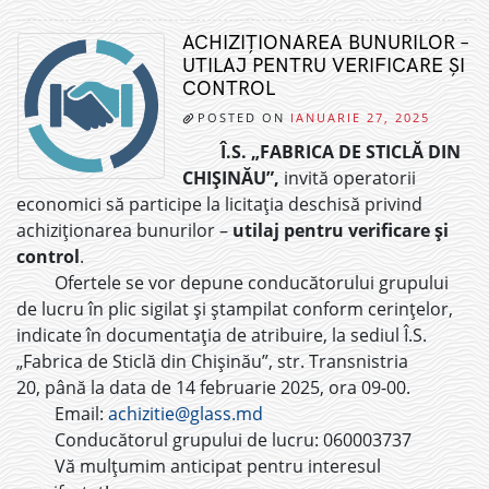
ACHIZIȚIONAREA BUNURILOR –
UTILAJ PENTRU VERIFICARE ȘI
CONTROL
POSTED ON
IANUARIE 27, 2025
Î.S. „FABRICA DE STICLĂ DIN
CHIȘINĂU”,
invită operatorii
economici să participe la licitația deschisă privind
achiziționarea bunurilor –
utilaj pentru verificare și
control
.
Ofertele se vor depune conducătorului grupului
de lucru în plic sigilat și ștampilat conform cerințelor,
indicate în documentația de atribuire, la sediul Î.S.
„Fabrica de Sticlă din Chișinău”, str. Transnistria
20, până la data de 14 februarie 2025, ora 09-00.
Email:
achizitie@glass.md
Conducătorul grupului de lucru: 060003737
Vă mulțumim anticipat pentru interesul