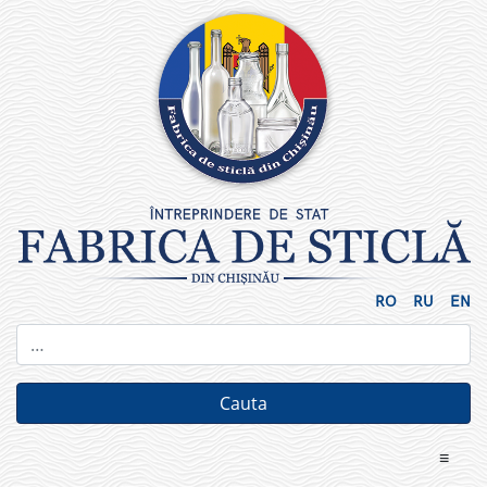
Skip
to
content
RO
RU
EN
≡