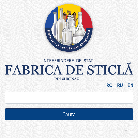
Skip
to
content
RO
RU
EN
≡