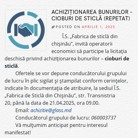
ACHIZIȚIONAREA BUNURILOR –
CIOBURI DE STICLĂ (REPETAT)
POSTED ON
APRILIE 1, 2025
Î.S. „Fabrica de sticlă din
chișinău”, invită operatorii
economici să participe la licitația
deschisă privind achiziționarea bunurilor –
cioburi de
sticlă
.
Ofertele se vor depune conducătorului grupului
de lucru în plic sigilat și ștampilat conform cerințelor,
indicate în documentația de atribuire, la sediul Î.S.
„Fabrica de Sticlă din Chișinău”, str. Transnistria
20, până la data de 21.04.2025, ora 09.00.
Email:
achizitie@glass.md
Conducătorul grupului de lucru:
060003737
Vă mulțumim anticipat pentru interesul
manifestat!