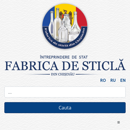
Skip
to
content
RO
RU
EN
≡