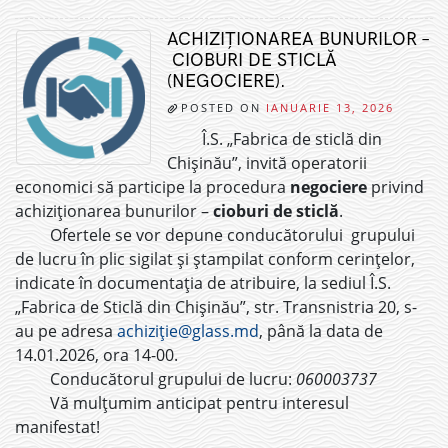
ACHIZIȚIONAREA BUNURILOR –
CIOBURI DE STICLĂ
(NEGOCIERE).
POSTED ON
IANUARIE 13, 2026
Î.S. „Fabrica de sticlă din
Chișinău”, invită operatorii
economici să participe la procedura
negociere
privind
achiziționarea bunurilor –
cioburi de sticlă
.
Ofertele se vor depune conducătorului grupului
de lucru în plic sigilat și ștampilat conform cerințelor,
indicate în documentația de atribuire, la sediul Î.S.
„Fabrica de Sticlă din Chișinău”, str. Transnistria 20, s-
au pe adresa
achiziție@glass.md
, până la data de
14.01.2026, ora 14-00.
Conducătorul grupului de lucru:
060003737
Vă mulțumim anticipat pentru interesul
manifestat!