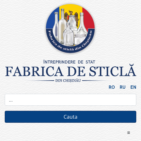
Skip
to
content
RO
RU
EN
≡