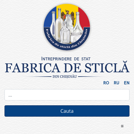
Skip
to
content
RO
RU
EN
≡