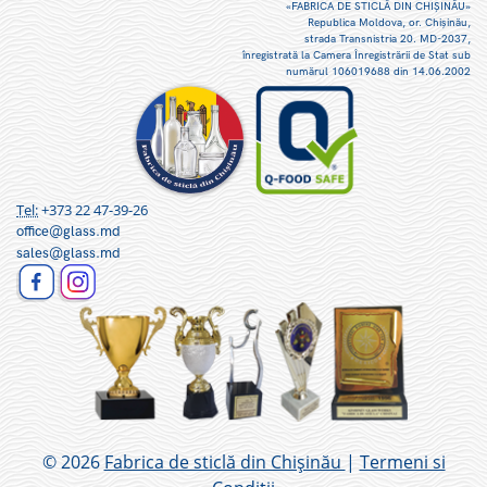
«FABRICA DE STICLĂ DIN CHIŞINĂU»
Republica Moldova, or. Chişinău,
strada Transnistria 20. MD-2037,
înregistrată la Camera Înregistrării de Stat sub
numărul 106019688 din 14.06.2002
Tel:
+373 22 47-39-26
office@glass.md
sales@glass.md
© 2026
Fabrica de sticlă din Chișinău
|
Termeni si