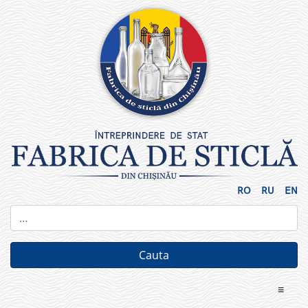
Skip
to
content
RO
RU
EN
≡