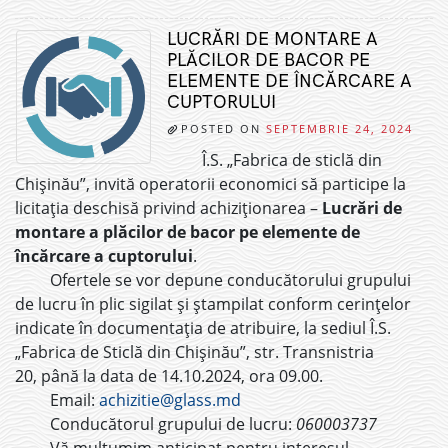
LUCRĂRI DE MONTARE A
PLĂCILOR DE BACOR PE
ELEMENTE DE ÎNCĂRCARE A
CUPTORULUI
POSTED ON
SEPTEMBRIE 24, 2024
Î.S. „Fabrica de sticlă din
Chișinău”, invită operatorii economici să participe la
licitația deschisă privind achiziționarea –
Lucrări de
montare a plăcilor de bacor pe elemente de
încărcare a cuptorului
.
Ofertele se vor depune conducătorului grupului
de lucru în plic sigilat și ștampilat conform cerințelor
indicate în documentația de atribuire, la sediul Î.S.
„Fabrica de Sticlă din Chișinău”, str. Transnistria
20, până la data de 14.10.2024, ora 09.00.
Email:
achizitie@glass.md
Conducătorul grupului de lucru:
060003737