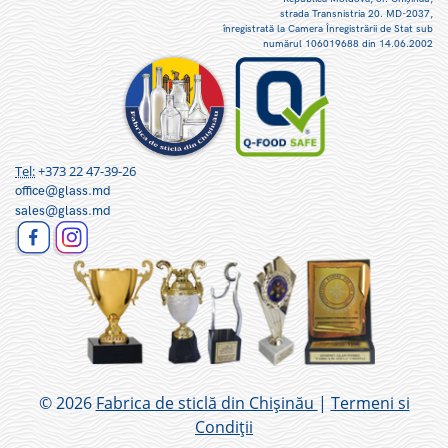
strada Transnistria 20. MD-2037,
înregistrată la Camera Înregistrării de Stat sub
numărul 106019688 din 14.06.2002
Tel:
+373 22 47-39-26
office@glass.md
sales@glass.md
© 2026
Fabrica de sticlă din Chișinău
|
Termeni si
Condiții