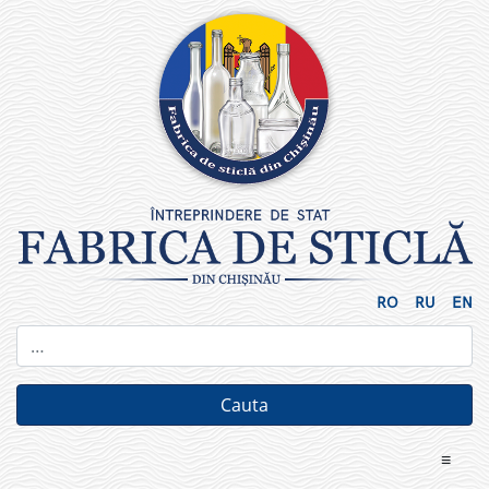
Skip
to
content
RO
RU
EN
≡