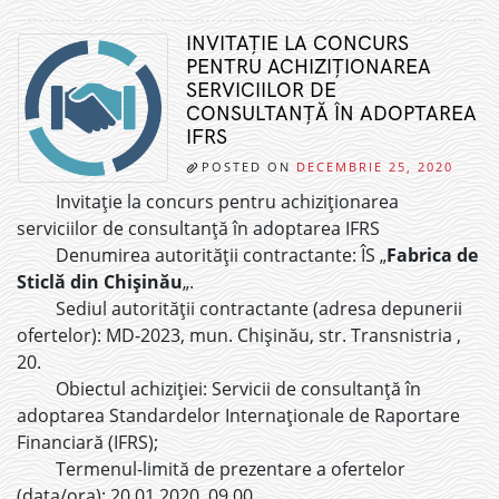
INVITAŢIE LA CONCURS
PENTRU ACHIZIŢIONAREA
SERVICIILOR DE
CONSULTANȚĂ ÎN ADOPTAREA
IFRS
POSTED ON
DECEMBRIE 25, 2020
Invitaţie la concurs pentru achiziţionarea
serviciilor de consultanță în adoptarea IFRS
Denumirea autorităţii contractante: ÎS „
Fabrica de
Sticlă din Chișinău
„.
Sediul autorităţii contractante (adresa depunerii
ofertelor): MD-2023, mun. Chişinău, str. Transnistria ,
20.
Obiectul achiziţiei: Servicii de consultanță în
adoptarea Standardelor Internaționale de Raportare
Financiară (IFRS);
Termenul-limită de prezentare a ofertelor
(data/ora): 20.01.2020, 09.00.