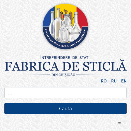
Skip
to
content
RO
RU
EN
≡