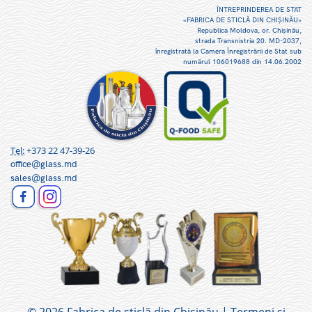
ÎNTREPRINDEREA DE STAT
«FABRICA DE STICLĂ DIN CHIŞINĂU»
Republica Moldova, or. Chişinău,
strada Transnistria 20. MD-2037,
înregistrată la Camera Înregistrării de Stat sub
numărul 106019688 din 14.06.2002
Tel:
+373 22 47-39-26
office@glass.md
sales@glass.md
© 2026
Fabrica de sticlă din Chișinău
|
Termeni si