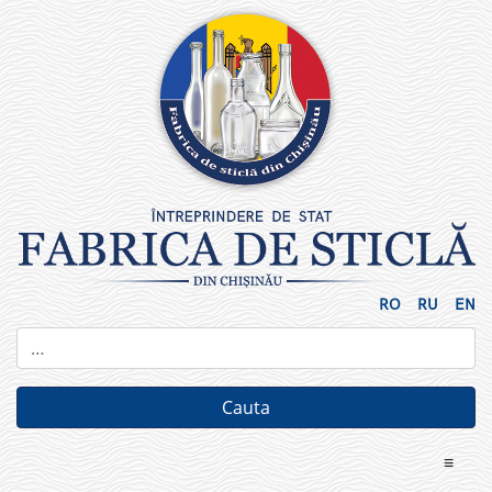
Skip
to
content
RO
RU
EN
≡