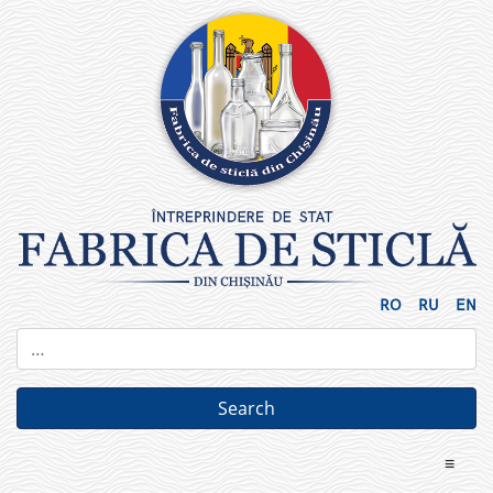
Skip
to
content
RO
RU
EN
≡