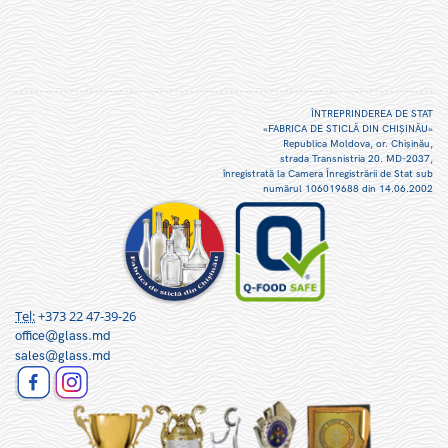
ÎNTREPRINDEREA DE STAT
«FABRICA DE STICLĂ DIN CHIŞINĂU»
Republica Moldova, or. Chişinău,
strada Transnistria 20. MD-2037,
înregistrată la Camera Înregistrării de Stat sub
numărul 106019688 din 14.06.2002
Tel:
+373 22 47-39-26
office@glass.md
sales@glass.md