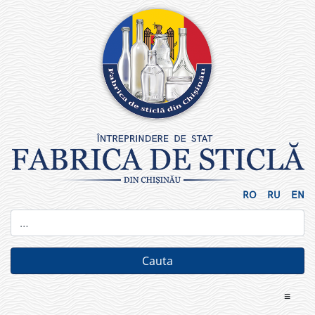
Skip
to
content
RO
RU
EN
≡