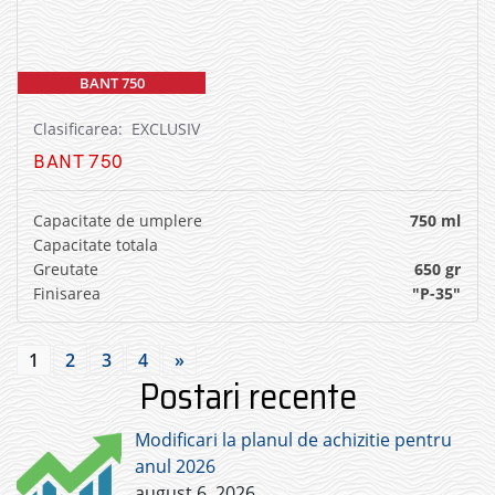
BANT 750
Clasificarea: EXCLUSIV
BANT 750
Capacitate de umplere
750 ml
Capacitate totala
Greutate
650 gr
Finisarea
"P-35"
1
2
3
4
»
Postari recente
Modificari la planul de achizitie pentru
anul 2026
august 6, 2026