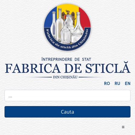
Skip
to
content
RO
RU
EN
≡