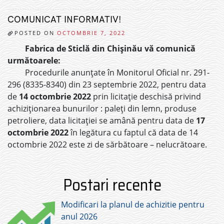
COMUNICAT INFORMATIV!
POSTED ON
OCTOMBRIE 7, 2022
Fabrica de Sticlă din Chișinău vă comunică
următoarele:
Procedurile anunțate în Monitorul Oficial nr. 291-
296 (8335-8340) din 23 septembrie 2022, pentru data
de
14 octombrie 2022
prin licitație deschisă privind
achiziționarea bunurilor : paleți din lemn, produse
petroliere, data licitației se amână pentru data de
17
octombrie 2022
în legătura cu faptul că data de 14
octombrie 2022 este zi de sărbătoare – nelucrătoare.
Postari recente
Modificari la planul de achizitie pentru
anul 2026