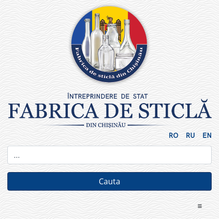
Skip
to
content
RO
RU
EN
≡