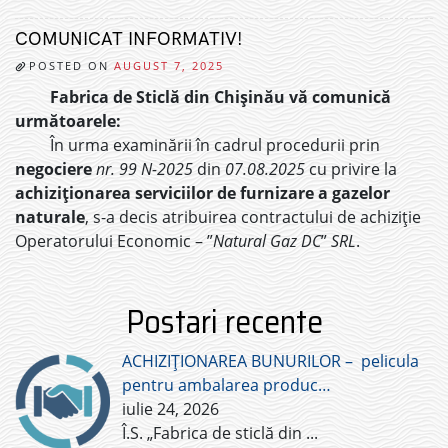
COMUNICAT INFORMATIV!
POSTED ON
AUGUST 7, 2025
Fabrica de Sticlă din Chișinău vă comunică
următoarele:
În urma examinării în cadrul procedurii prin
negociere
nr. 99 N-2025
din
07.08.2025
cu privire la
achiziționarea serviciilor de furnizare a gazelor
naturale
, s-a decis atribuirea contractului de achiziție
Operatorului Economic – ”
Natural Gaz DC
”
SRL
.
Postari recente
ACHIZIȚIONAREA BUNURILOR – pelicula
pentru ambalarea produc…
iulie 24, 2026
Î.S. „Fabrica de sticlă din
...