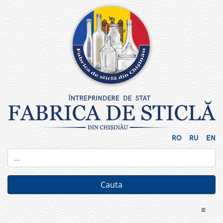
Skip
to
content
RO
RU
EN
≡