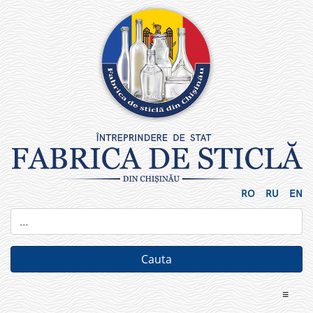
Skip
to
content
RO
RU
EN
≡