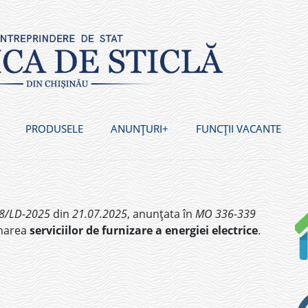
PRODUSELE
ANUNȚURI
FUNCȚII VACANTE
8/LD-2025
din
21.07.2025
, anunțata în
MO 336-339
onarea
serviciilor de furnizare a energiei electrice
.