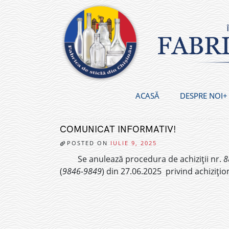
Skip
to
content
ACASĂ
DESPRE NOI
COMUNICAT INFORMATIV!
POSTED ON
IULIE 9, 2025
Se anulează procedura de achiziții nr.
8
(
9846-9849
) din 27.06.2025 privind achiziți