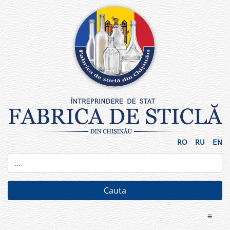
Skip
to
content
RO
RU
EN
≡