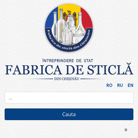
Skip
to
content
RO
RU
EN
≡