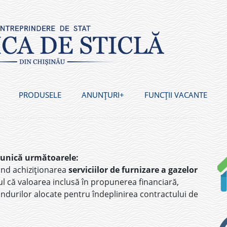
PRODUSELE
ANUNȚURI
FUNCȚII VACANTE
munică următoarele:
ind achiziționarea
serviciilor de furnizare a gazelor
l că valoarea inclusă în propunerea financiară,
fondurilor alocate pentru îndeplinirea contractului de