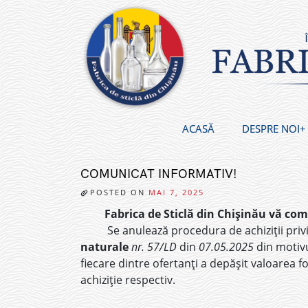
Skip
to
content
ACASĂ
DESPRE NOI
COMUNICAT INFORMATIV!
POSTED ON
MAI 7, 2025
Fabrica de Sticlă din Chișinău vă co
Se anulează procedura de achiziții priv
naturale
nr.
57/LD
din
07.05.2025
din motivu
fiecare dintre ofertanți a depășit valoarea 
achiziție respectiv.