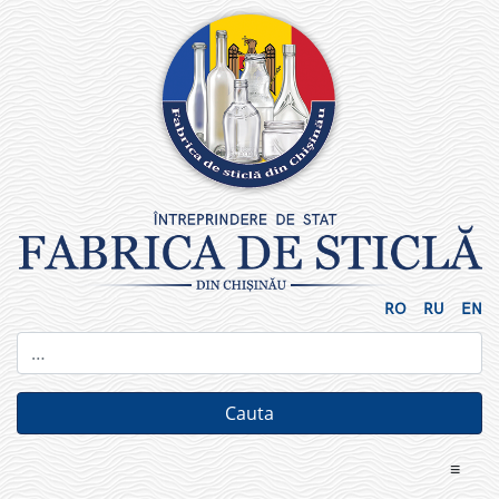
Skip
to
content
RO
RU
EN
≡