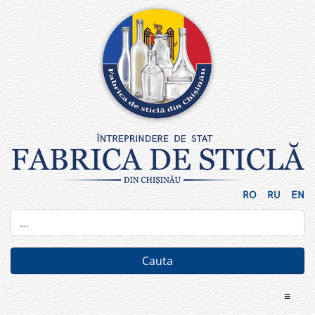
Skip
to
content
RO
RU
EN
≡