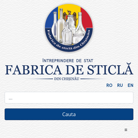
Skip
to
content
RO
RU
EN
≡