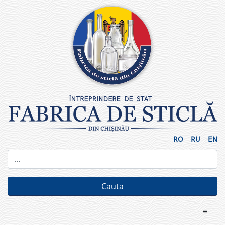
Skip
to
content
RO
RU
EN
≡