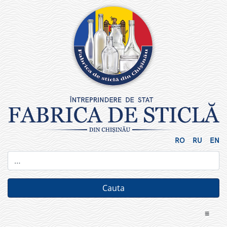
Skip
to
content
RO
RU
EN
≡