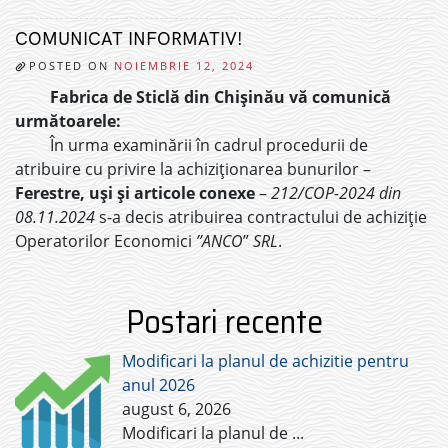
COMUNICAT INFORMATIV!
POSTED ON
NOIEMBRIE 12, 2024
Fabrica de Sticlă din Chișinău vă comunică
următoarele:
În urma examinării în cadrul procedurii de
atribuire cu privire la achiziționarea bunurilor –
Ferestre, uși și articole conexe
–
212/COP-2024 din
08.11.2024
s-a decis atribuirea contractului de achiziție
Operatorilor Economici
”ANCO
”
SRL
.
Postari recente
Modificari la planul de achizitie pentru
anul 2026
august 6, 2026
Modificari la planul de
...