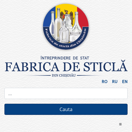
Skip
to
content
RO
RU
EN
≡