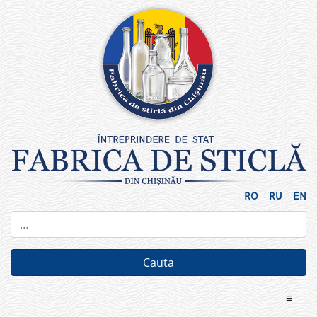
Skip
to
content
RO
RU
EN
≡