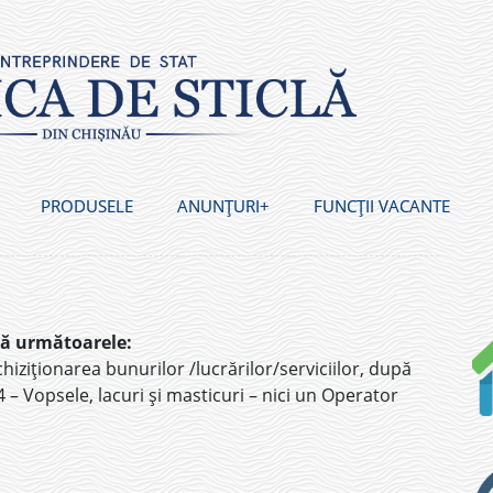
PRODUSELE
ANUNȚURI
FUNCȚII VACANTE
că următoarele:
hiziționarea bunurilor /lucrărilor/serviciilor, după
 Vopsele, lacuri și masticuri – nici un Operator