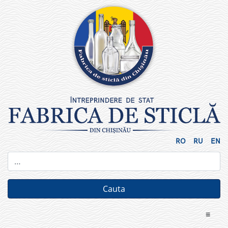
Skip
to
content
RO
RU
EN
≡