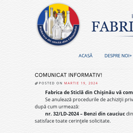
Skip
to
content
ACASĂ
DESPRE NOI
COMUNICAT INFORMATIV!
POSTED ON
MARTIE 19, 2024
Fabrica de Sticlă din Chișinău vă co
Se anulează procedurile de achiziții priv
după cum urmează:
nr. 32/LD-2024 – Benzi din cauciuc
din
satisface toate cerințele solicitate.