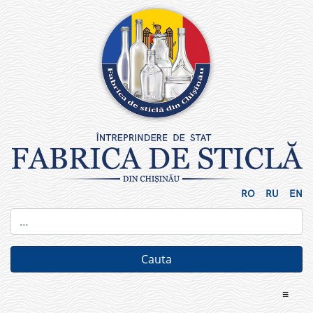
Skip
to
content
RO
RU
EN
≡