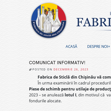
Skip
to
content
ACASĂ
DESPRE NOI
COMUNICAT INFORMATIV!
POSTED ON
DECEMBRIE 26, 2023
Fabrica de Sticlă din Chișinău vă co
În urma examinării în cadrul procedurilo
Piese de schimb pentru utilaje de producț
2023 – se anulează
lotul I
, din motivul că v
fondurile alocate.