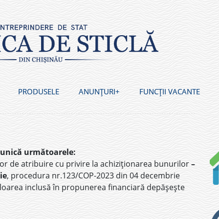
PRODUSELE
ANUNȚURI
FUNCȚII VACANTE
munică următoarele:
r de atribuire cu privire la achiziționarea bunurilor
–
ie
, procedura nr.123/COP-2023 din 04 decembrie
aloarea inclusă în propunerea financiară depășește