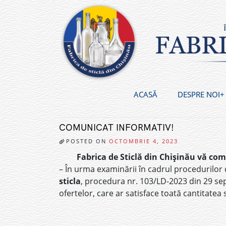
Skip
to
content
ACASĂ
DESPRE NOI
COMUNICAT INFORMATIV!
POSTED ON
OCTOMBRIE 4, 2023
Fabrica de Sticlă din Chișinău vă co
– În urma examinării în cadrul procedurilor d
sticla
, procedura nr. 103/LD-2023 din 29 sep
ofertelor, care ar satisface toată cantitatea 