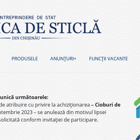
PRODUSELE
ANUNȚURI
FUNCȚII VACANTE
munică următoarele:
e atribuire cu privire la achiziționarea
–
Cioburi de
tembrie 2023 – se anulează din motivul lipsei
solicitată conform invitației de participare.