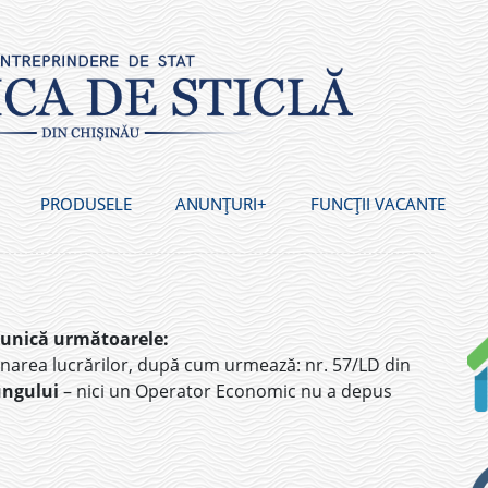
PRODUSELE
ANUNȚURI
FUNCȚII VACANTE
munică următoarele:
onarea lucrărilor, după cum urmează: nr. 57/LD din
ungului
– nici un Operator Economic nu a depus