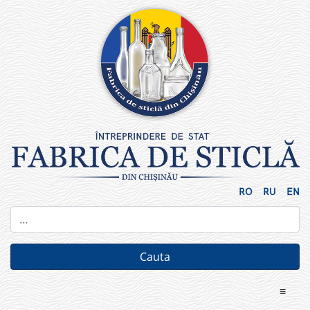
Skip
to
content
RO
RU
EN
≡