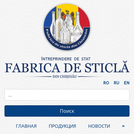
Skip
to
content
RO
RU
EN
ГЛАВНАЯ
ПРОДУКЦИЯ
НОВОСТИ
≡