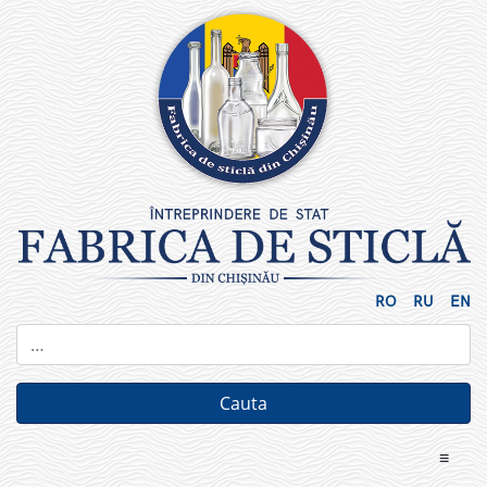
Skip
to
content
RO
RU
EN
≡