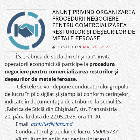
ANUNŢ PRIVIND ORGANIZAREA
PROCEDURII NEGOCIERE
PENTRU COMERCIALIZAREA
RESTURILOR ȘI DEȘEURILOR DE
METALE FEROASE.
POSTED ON
MAI 20, 2025
Î.S. „Fabrica de sticlă din Chișinău”, invită
operatorii economici să participe la
procedura
negociere pentru comercializarea resturilor și
deșeurilor de metale feroase.
Ofertele se vor depune conducătorului grupului
de lucru în plic sigilat și ștampilat conform cerințelor,
indicate în documentația de atribuire, la sediul Î.S.
„Fabrica de Sticlă din Chișinău”, str. Transnistria
20, până la data de 22.05.2025, ora 11-00.
Email:
achizitie@glass.md
Conducătorul grupului de lucru:
060003737
Vă mulțumim anticipat pentru interesul