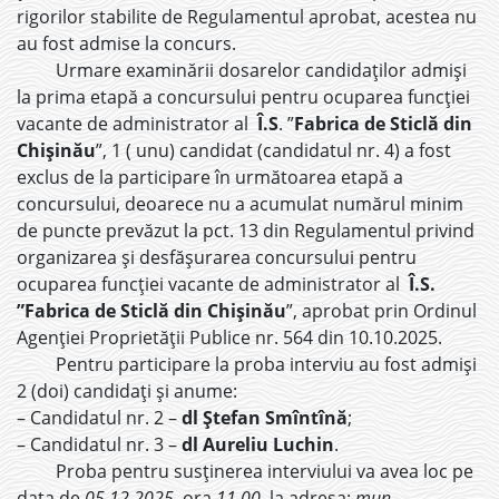
rigorilor stabilite de Regulamentul aprobat, acestea nu
au fost admise la concurs.
Urmare examinării dosarelor candidaților admiși
la prima etapă a concursului pentru ocuparea funcției
vacante de administrator al
Î.S
. ”
Fabrica de Sticlă din
Chișinău
”, 1 ( unu) candidat (candidatul nr. 4) a fost
exclus de la participare în următoarea etapă a
concursului, deoarece nu a acumulat numărul minim
de puncte prevăzut la pct. 13 din Regulamentul privind
organizarea și desfășurarea concursului pentru
ocuparea funcției vacante de administrator al
Î.S.
”Fabrica de Sticlă din Chișinău
”, aprobat prin Ordinul
Agenției Proprietății Publice nr. 564 din 10.10.2025.
Pentru participare la proba interviu au fost admiși
2 (doi) candidați și anume:
– Candidatul nr. 2 –
dl Ștefan Smîntînă
;
– Candidatul nr. 3 –
dl Aureliu Luchin
.
Proba pentru susținerea interviului va avea loc pe
data de
05.12.2025
, ora
11.00
, la adresa:
mun.