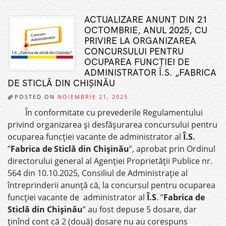
ACTUALIZARE ANUNȚ DIN 21
OCTOMBRIE, ANUL 2025, CU
PRIVIRE LA ORGANIZAREA
CONCURSULUI PENTRU
OCUPAREA FUNCȚIEI DE
ADMINISTRATOR Î.S. „FABRICA
DE STICLĂ DIN CHIȘINĂU
POSTED ON
NOIEMBRIE 21, 2025
În conformitate cu prevederile Regulamentului
privind organizarea și desfășurarea concursului pentru
ocuparea funcției vacante de administrator al
Î.S.
”
Fabrica de Sticlă din Chișinău
”, aprobat prin Ordinul
directorului general al Agenției Proprietății Publice nr.
564 din 10.10.2025, Consiliul de Administrație al
întreprinderii anunță că, la concursul pentru ocuparea
funcției vacante de administrator al
Î.S
. ”
Fabrica de
Sticlă din Chișinău
” au fost depuse 5 dosare, dar
ținînd cont că 2 (două) dosare nu au corespuns