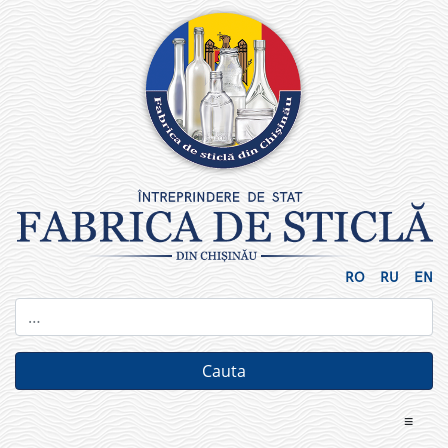
Skip
to
content
RO
RU
EN
≡