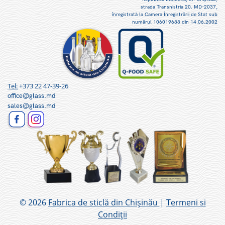
strada Transnistria 20. MD-2037,
înregistrată la Camera Înregistrării de Stat sub
numărul 106019688 din 14.06.2002
Tel:
+373 22 47-39-26
office@glass.md
sales@glass.md
© 2026
Fabrica de sticlă din Chișinău
|
Termeni si
Condiții