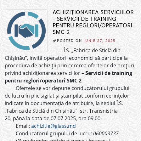
ACHIZIȚIONAREA SERVICIILOR
– SERVICII DE TRAINING
PENTRU REGLORI/OPERATORI
SMC 2
POSTED ON
IUNIE 27, 2025
Î.S. „Fabrica de Sticlă din
Chișinău”, invită operatorii economici să participe la
procedura de achiziții prin cererea ofertelor de prețuri
privind achiziționarea serviciilor –
Servicii de training
pentru reglori/operatori SMC 2
Ofertele se vor depune conducătorului grupului
de lucru în plic sigilat și ștampilat conform cerințelor,
indicate în documentația de atribuire, la sediul Î.S.
„Fabrica de Sticlă din Chișinău”, str. Transnistria
20, până la data de 07.07.2025, ora 09.00.
Email:
achizitie@glass.md
Conducătorul grupului de lucru:
060003737