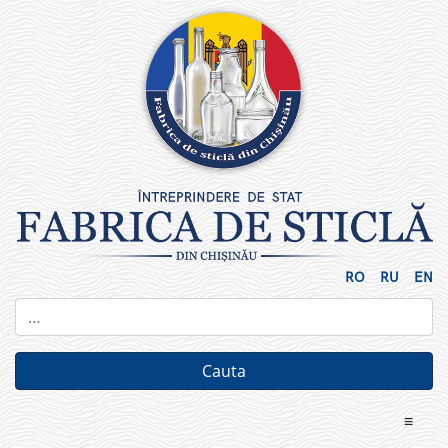
Skip
to
content
RO
RU
EN
≡