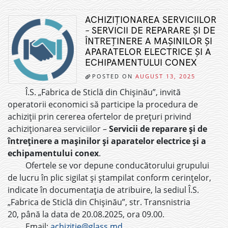
ACHIZIȚIONAREA SERVICIILOR
– SERVICII DE REPARARE ŞI DE
ÎNTREŢINERE A MAŞINILOR ŞI
APARATELOR ELECTRICE ŞI A
ECHIPAMENTULUI CONEX
POSTED ON
AUGUST 13, 2025
Î.S. „Fabrica de Sticlă din Chișinău”, invită
operatorii economici să participe la procedura de
achiziții prin cererea ofertelor de prețuri privind
achiziționarea serviciilor –
Servicii de reparare şi de
întreţinere a maşinilor şi aparatelor electrice şi a
echipamentului conex
.
Ofertele se vor depune conducătorului grupului
de lucru în plic sigilat și ștampilat conform cerințelor,
indicate în documentația de atribuire, la sediul Î.S.
„Fabrica de Sticlă din Chișinău”, str. Transnistria
20, până la data de 20.08.2025, ora 09.00.
Email:
achizitie@glass.md