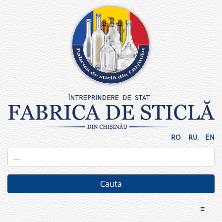
Skip
to
content
RO
RU
EN
≡