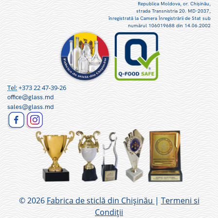
Republica Moldova, or. Chişinău,
strada Transnistria 20. MD-2037,
înregistrată la Camera Înregistrării de Stat sub
numărul 106019688 din 14.06.2002
Tel:
+373 22 47-39-26
office@glass.md
sales@glass.md
© 2026
Fabrica de sticlă din Chișinău
|
Termeni si
Condiții