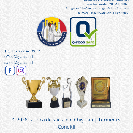
strada Transnistria 20. MD-2037,
înregistrată la Camera Înregistrării de Stat sub
numărul 106019688 din 14.06.2002
Tel:
+373 22 47-39-26
office@glass.md
sales@glass.md
© 2026
Fabrica de sticlă din Chișinău
|
Termeni si
Condiții