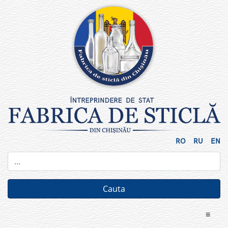
Skip
to
content
RO
RU
EN
≡