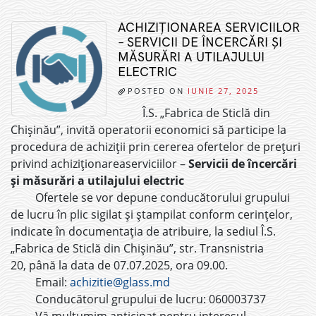
ACHIZIȚIONAREA SERVICIILOR
– SERVICII DE ÎNCERCĂRI ȘI
MĂSURĂRI A UTILAJULUI
ELECTRIC
POSTED ON
IUNIE 27, 2025
Î.S. „Fabrica de Sticlă din
Chișinău”, invită operatorii economici să participe la
procedura de achiziții prin cererea ofertelor de prețuri
privind achiziționareaserviciilor –
Servicii de încercări
și măsurări a utilajului electric
Ofertele se vor depune conducătorului grupului
de lucru în plic sigilat și ștampilat conform cerințelor,
indicate în documentația de atribuire, la sediul Î.S.
„Fabrica de Sticlă din Chișinău”, str. Transnistria
20, până la data de 07.07.2025, ora 09.00.
Email:
achizitie@glass.md
Conducătorul grupului de lucru: 060003737