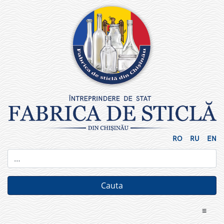
Skip
to
content
RO
RU
EN
≡