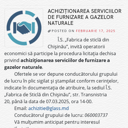
ACHIZIȚIONAREA SERVICIILOR
DE FURNIZARE A GAZELOR
NATURALE
POSTED ON
FEBRUARIE 17, 2025
Î.S. „Fabrica de sticlă din
Chișinău”, invită operatorii
economici să participe la procedura licitația dechisa
privind
achiziționarea serviciilor de furnizare a
gazelor naturale
.
Ofertele se vor depune conducătorului grupului
de lucru în plic sigilat și ștampilat conform cerințelor,
indicate în documentația de atribuire, la sediul Î.S.
„Fabrica de Sticlă din Chișinău”, str. Transnistria
20, până la data de 07.03.2025, ora 14-00.
Email:
achizitie@glass.md
Conducătorul grupului de lucru:
060003737
Vă mulțumim anticipat pentru interesul