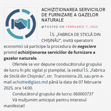
ACHIZIȚIONAREA SERVICIILOR
DE FURNIZARE A GAZELOR
NATURALE
POSTED ON
FEBRUARIE 7, 2025
Î.S. „FABRICA DE STICLĂ DIN
CHIȘINĂU”, invită operatorii
economici să participe la procedura de
negociere
privind
achiziționarea serviciilor de furnizare a
gazelor naturale
.
Ofertele se vor depune conducătorului grupului
de lucru în plic sigilat și ștampilat, la sediul Î.S. „Fabrica
de Sticlă din Chișinău”, str. Transnistria 20, sau prin e-
mail
achizitie@glass.md
până la data de 07 februarie
2025, ora 14:00.
Conducătorul grupului de lucru:
060003737
Vă mulțumim anticipat pentru interesul
manifestat!