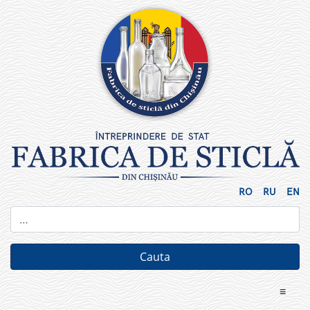
Skip
to
content
RO
RU
EN
≡