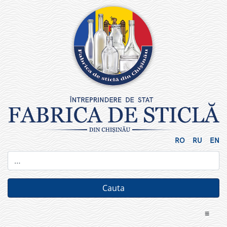
Skip
to
content
RO
RU
EN
≡