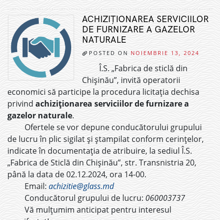
ACHIZIȚIONAREA SERVICIILOR
DE FURNIZARE A GAZELOR
NATURALE
POSTED ON
NOIEMBRIE 13, 2024
Î.S. „Fabrica de sticlă din
Chișinău”, invită operatorii
economici să participe la procedura licitația dechisa
privind
achiziționarea serviciilor de furnizare a
gazelor naturale
.
Ofertele se vor depune conducătorului grupului
de lucru în plic sigilat și ștampilat conform cerințelor,
indicate în documentația de atribuire, la sediul Î.S.
„Fabrica de Sticlă din Chișinău”, str. Transnistria 20,
până la data de 02.12.2024, ora 14-00.
Email:
achizitie@glass.md
Conducătorul grupului de lucru:
060003737
Vă mulțumim anticipat pentru interesul